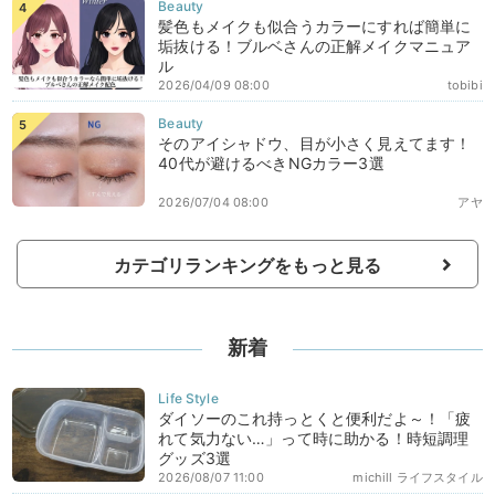
髪色もメイクも似合うカラーにすれば簡単に
垢抜ける！ブルベさんの正解メイクマニュア
ル
2026/04/09 08:00
tobibi
そのアイシャドウ、目が小さく見えてます！
40代が避けるべきNGカラー3選
2026/07/04 08:00
アヤ
カテゴリランキングをもっと見る
新着
ダイソーのこれ持っとくと便利だよ～！「疲
れて気力ない…」って時に助かる！時短調理
グッズ3選
2026/08/07 11:00
michill ライフスタイル