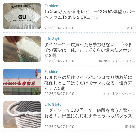
155cmさんが着用レビュー♡GUの体型カバー
ペプラムTのNG＆OKコーデ
2026/08/07 11:00
KOMUGI
ダイソーで一度買ったら手放せない！「今ま
での苦労は一体…」ってくらい優秀なスポン
ジ3選
2026/08/07 11:00
michill ライフスタイル
しまむらの新作ワイドパンツは売り切れ前に
確保しとこ♡はくだけでサマになる！優秀ア
イテム5選
2026/08/07 11:00
michill ファッション
「ダイソーで300円！？」値段を言うと驚か
れる！お部屋になじむナチュラル収納グッズ
2026/08/07 11:00
海原藍