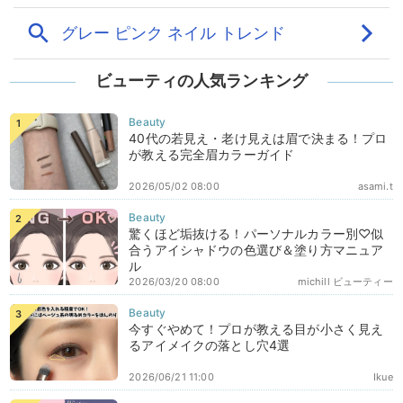
ビューティの人気ランキング
40代の若見え・老け見えは眉で決まる！プロ
が教える完全眉カラーガイド
2026/05/02 08:00
asami.t
驚くほど垢抜ける！パーソナルカラー別♡似
合うアイシャドウの色選び＆塗り方マニュア
ル
2026/03/20 08:00
michill ビューティー
今すぐやめて！プロが教える目が小さく見え
るアイメイクの落とし穴4選
2026/06/21 11:00
Ikue