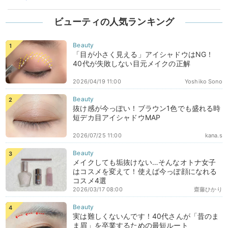
ビューティの人気ランキング
「目が小さく見える」アイシャドウはNG！
40代が失敗しない目元メイクの正解
2026/04/19 11:00
Yoshiko Sono
抜け感が今っぽい！ブラウン1色でも盛れる時
短デカ目アイシャドウMAP
2026/07/25 11:00
kana.s
メイクしても垢抜けない…そんなオトナ女子
はコスメを変えて！使えば今っぽ顔になれる
コスメ4選
2026/03/17 08:00
齋藤ひかり
実は難しくないんです！40代さんが「昔のま
ま眉」を卒業するための最短ルート