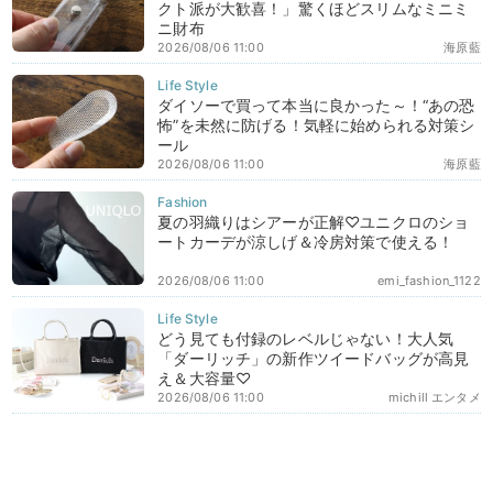
クト派が大歓喜！」驚くほどスリムなミニミ
ニ財布
2026/08/06 11:00
海原藍
ダイソーで買って本当に良かった～！“あの恐
怖”を未然に防げる！気軽に始められる対策シ
ール
2026/08/06 11:00
海原藍
夏の羽織りはシアーが正解♡ユニクロのショ
ートカーデが涼しげ＆冷房対策で使える！
2026/08/06 11:00
emi_fashion_1122
どう見ても付録のレベルじゃない！大人気
「ダーリッチ」の新作ツイードバッグが高見
え＆大容量♡
2026/08/06 11:00
michill エンタメ