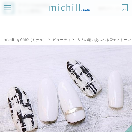
アプリでmichillが
無料ダウンロード
もっと便利に
michill byGMO（ミチル）
ビューティ
大人の魅力あふれる♡モノトーン