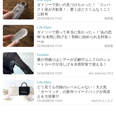
ダイソーで良いの見つけちゃった！「コンパ
クト派が大歓喜！」驚くほどスリムなミニミ
ニ財布
2026/08/06 11:00
海原藍
ダイソーで買って本当に良かった～！“あの恐
怖”を未然に防げる！気軽に始められる対策シ
ール
2026/08/06 11:00
海原藍
夏の羽織りはシアーが正解♡ユニクロのショ
ートカーデが涼しげ＆冷房対策で使える！
2026/08/06 11:00
emi_fashion_1122
どう見ても付録のレベルじゃない！大人気
「ダーリッチ」の新作ツイードバッグが高見
え＆大容量♡
2026/08/06 11:00
michill エンタメ