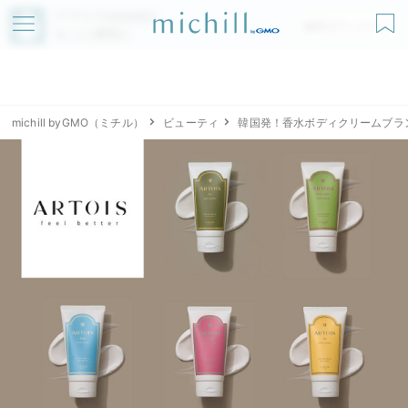
アプリでmichillが
無料ダウンロード
もっと便利に
michill byGMO（ミチル）
ビューティ
韓国発！香水ボディクリームブラン