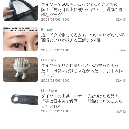
ダイソーで500円か…って悩んだことを後
悔！「見た目以上に使いやすい！」通気性抜
群なバッグ
2026/08/09 11:00
海原藍
眉メイクで損してるかも！ついやりがちなNG
習慣とプロが教える正解テク4選
2026/08/09 11:00
Ikue
ダイソーで見た目買いしたらハマっちゃっ
た！「可愛いだけじゃなかった！」お手入れ
グッズ
2026/08/09 11:00
海原藍
ダイソーの工具コーナーで見つけた名品！
「実は日本製で優秀！」「諦めてたのにスル
ッととれた」
2026/08/09 11:00
海原藍