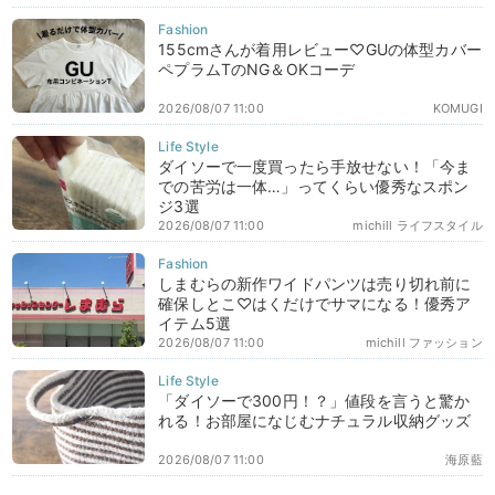
155cmさんが着用レビュー♡GUの体型カバー
ペプラムTのNG＆OKコーデ
2026/08/07 11:00
KOMUGI
ダイソーで一度買ったら手放せない！「今ま
での苦労は一体…」ってくらい優秀なスポン
ジ3選
2026/08/07 11:00
michill ライフスタイル
しまむらの新作ワイドパンツは売り切れ前に
確保しとこ♡はくだけでサマになる！優秀ア
イテム5選
2026/08/07 11:00
michill ファッション
「ダイソーで300円！？」値段を言うと驚か
れる！お部屋になじむナチュラル収納グッズ
2026/08/07 11:00
海原藍