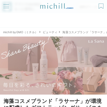
アプリでmichillが
無料ダウンロード
もっと便利に
michill byGMO（ミチル）
ビューティ
海藻コスメブランド「ラサーナ」
海藻コスメブランド「ラサーナ」が環境