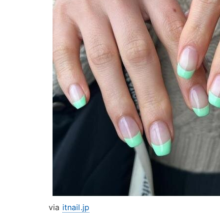
via
itnail.jp