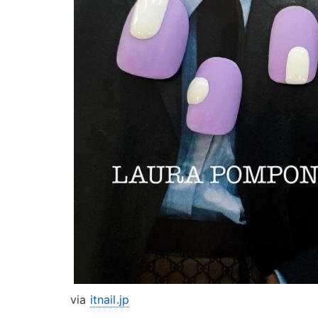
via
itnail.jp