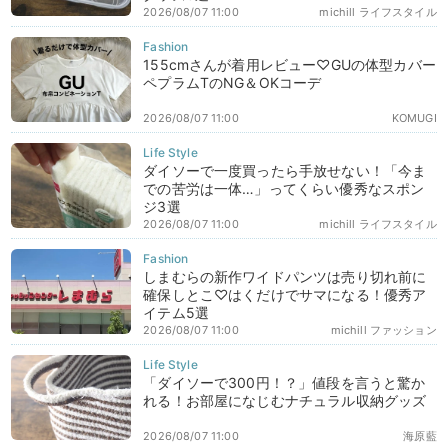
2026/08/07 11:00
michill ライフスタイル
155cmさんが着用レビュー♡GUの体型カバー
ペプラムTのNG＆OKコーデ
2026/08/07 11:00
KOMUGI
ダイソーで一度買ったら手放せない！「今ま
での苦労は一体…」ってくらい優秀なスポン
ジ3選
2026/08/07 11:00
michill ライフスタイル
しまむらの新作ワイドパンツは売り切れ前に
確保しとこ♡はくだけでサマになる！優秀ア
イテム5選
2026/08/07 11:00
michill ファッション
「ダイソーで300円！？」値段を言うと驚か
れる！お部屋になじむナチュラル収納グッズ
2026/08/07 11:00
海原藍