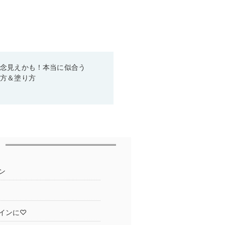
残念見えかも！本当に似合う
び方＆塗り方
ン
インに♡