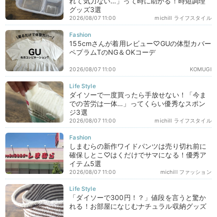
れて気力ない…」って時に助かる！時短調理
グッズ3選
2026/08/07 11:00
michill ライフスタイル
155cmさんが着用レビュー♡GUの体型カバー
ペプラムTのNG＆OKコーデ
2026/08/07 11:00
KOMUGI
ダイソーで一度買ったら手放せない！「今ま
での苦労は一体…」ってくらい優秀なスポン
ジ3選
2026/08/07 11:00
michill ライフスタイル
しまむらの新作ワイドパンツは売り切れ前に
確保しとこ♡はくだけでサマになる！優秀ア
イテム5選
2026/08/07 11:00
michill ファッション
「ダイソーで300円！？」値段を言うと驚か
れる！お部屋になじむナチュラル収納グッズ