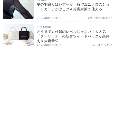
夏の羽織りはシアーが正解♡ユニクロのショ
ートカーデが涼しげ＆冷房対策で使える！
2026/08/06 11:00
emi_fashion_1122
どう見ても付録のレベルじゃない！大人気
「ダーリッチ」の新作ツイードバッグが高見
え＆大容量♡
2026/08/06 11:00
michill エンタメ