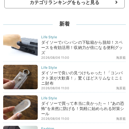
カテゴリランキングをもっと見る
新着
ダイソーでパンパンの下駄箱から脱却！スペ
ースを有効活用！収納力が倍になる便利グッ
ズ
2026/08/06 11:00
海原藍
ダイソーで良いの見つけちゃった！「コンパ
クト派が大歓喜！」驚くほどスリムなミニミ
ニ財布
2026/08/06 11:00
海原藍
ダイソーで買って本当に良かった～！“あの恐
怖”を未然に防げる！気軽に始められる対策シ
ール
2026/08/06 11:00
海原藍