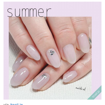
via
itnail.jp