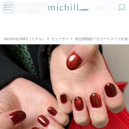
アプリでmichillが
無料ダウンロード
もっと便利に
michill byGMO（ミチル）
ビューティ
赤は情熱的？カラーイメージを知