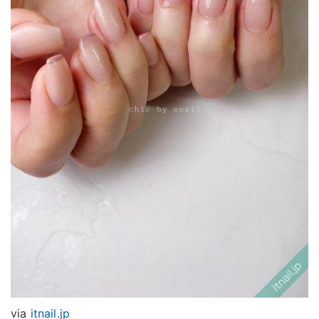
via
itnail.jp