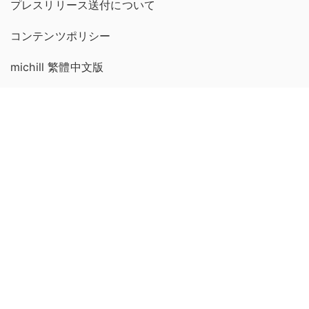
プレスリリース送付について
コンテンツポリシー
michill 繁體中文版
GMOインターネットグループのセキュリティ事業について
世界初総合ネットセキュリティサービス「GMOセキュリティ24」
セキュリティ相談AIチャットボット
パスワード漏洩診断
Webサイトリスク診断
実在証明・盗聴対策
サイバー攻撃対策（GMOサイバーセキュリティ byイエラエ）
サイバー攻撃対策（GMO Flatt Security）
なりすまし対策
セキュリティ事業の軌跡