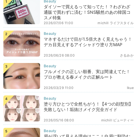
ダイソーで買えるって知ってた！？わざわざ
通販で買わずに済む！SNS騒然のあの韓国コ
スメ特集
2026/07/06 11:00
michill ライフスタイル
マネするだけで目が1.5倍大きく見えちゃう！
デカ目見えするアイシャドウ塗り方MAP
2026/06/26 08:00
さるみか
フルメイクの正しい順番、実は間違えてた！
プロが教える春メイクの正解ルート
2026/03/29 11:00
Ikue
塗り方ひとつで全然ちがう！【4つの顔型別】
失敗しない！垢抜けメイク完全ガイド
2026/05/16 08:00
michill ビューティー
眉が浮いて見える理由はここ！自眉に馴染む