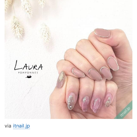
via
itnail.jp