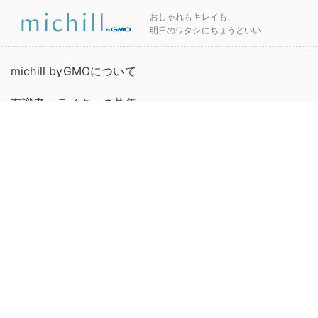
おしゃれもキレイも、
明日のワタシにちょうどいい
michill byGMOについて
有識者・ライターの募集
プライバシーポリシー
お問い合わせ
連絡先
利用規約
運営会社
広告掲載について