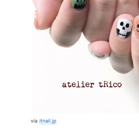
via
itnail.jp