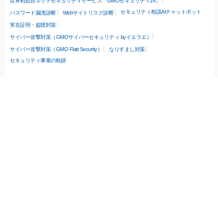
世界初総合ネットセキュリティサービス「GMOセキュリティ24」
セキュリティ相談AIチャットボット
パスワード漏洩診断
Webサイトリスク診断
実在証明・盗聴対策
サイバー攻撃対策（GMOサイバーセキュリティ byイエラエ）
サイバー攻撃対策（GMO Flatt Security）
なりすまし対策
セキュリティ事業の軌跡
無料診断