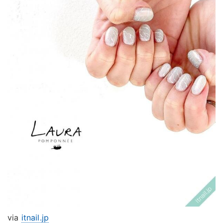
via
itnail.jp