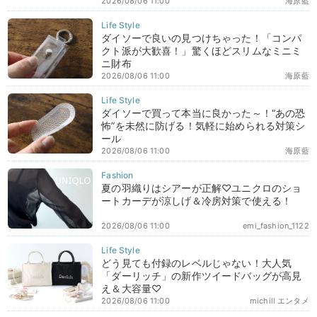
2026/08/06 11:00
海原藍
ダイソーで良いの見つけちゃった！「コンパ
クト派が大歓喜！」驚くほどスリムなミニミ
ニ財布
2026/08/06 11:00
海原藍
ダイソーで買って本当に良かった～！“あの恐
怖”を未然に防げる！気軽に始められる対策シ
ール
2026/08/06 11:00
海原藍
夏の羽織りはシアーが正解♡ユニクロのショ
ートカーデが涼しげ＆冷房対策で使える！
2026/08/06 11:00
emi_fashion_1122
どう見ても付録のレベルじゃない！大人気
「ダーリッチ」の新作ツイードバッグが高見
え＆大容量♡
2026/08/06 11:00
michill エンタメ