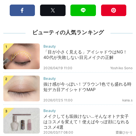
ビューティの人気ランキング
「目が小さく見える」アイシャドウはNG！
40代が失敗しない目元メイクの正解
2026/04/19 11:00
Yoshiko Sono
抜け感が今っぽい！ブラウン1色でも盛れる時
短デカ目アイシャドウMAP
2026/07/25 11:00
kana.s
メイクしても垢抜けない…そんなオトナ女子
はコスメを変えて！使えば今っぽ顔になれる
コスメ4選
2026/03/17 08:00
齋藤ひかり