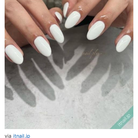
via
itnail.jp