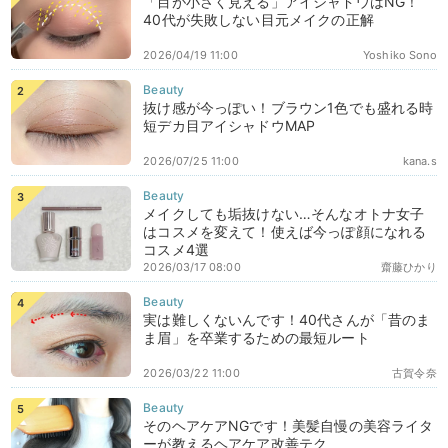
「目が小さく見える」アイシャドウはNG！
40代が失敗しない目元メイクの正解
2026/04/19 11:00
Yoshiko Sono
抜け感が今っぽい！ブラウン1色でも盛れる時
短デカ目アイシャドウMAP
2026/07/25 11:00
kana.s
メイクしても垢抜けない…そんなオトナ女子
はコスメを変えて！使えば今っぽ顔になれる
コスメ4選
2026/03/17 08:00
齋藤ひかり
実は難しくないんです！40代さんが「昔のま
ま眉」を卒業するための最短ルート
2026/03/22 11:00
古賀令奈
そのヘアケアNGです！美髪自慢の美容ライタ
ーが教えるヘアケア改善テク