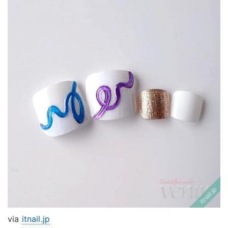
via
itnail.jp