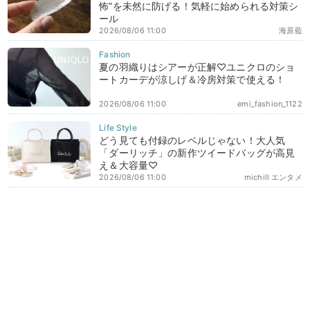
怖”を未然に防げる！気軽に始められる対策シ
ール
2026/08/06 11:00
海原藍
夏の羽織りはシアーが正解♡ユニクロのショ
ートカーデが涼しげ＆冷房対策で使える！
2026/08/06 11:00
emi_fashion_1122
どう見ても付録のレベルじゃない！大人気
「ダーリッチ」の新作ツイードバッグが高見
え＆大容量♡
2026/08/06 11:00
michill エンタメ