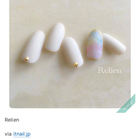
Relien
via
itnail.jp