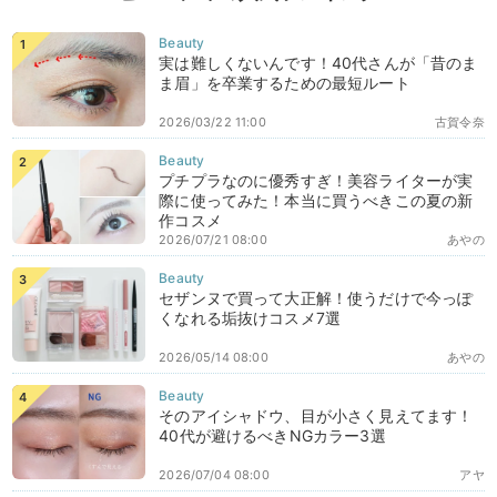
実は難しくないんです！40代さんが「昔のま
ま眉」を卒業するための最短ルート
2026/03/22 11:00
古賀令奈
プチプラなのに優秀すぎ！美容ライターが実
際に使ってみた！本当に買うべきこの夏の新
作コスメ
2026/07/21 08:00
あやの
セザンヌで買って大正解！使うだけで今っぽ
くなれる垢抜けコスメ7選
2026/05/14 08:00
あやの
そのアイシャドウ、目が小さく見えてます！
40代が避けるべきNGカラー3選
2026/07/04 08:00
アヤ