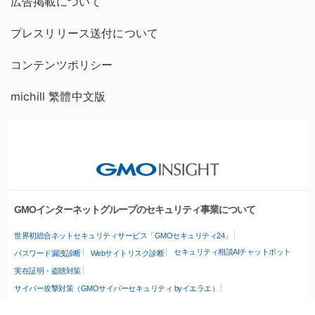
広告掲載について
プレスリリース送付について
コンテンツポリシー
michill 繁體中文版
GMOインターネットグループのセキュリティ事業について
世界初総合ネットセキュリティサービス「GMOセキュリティ24」
セキュリティ相談AIチャットボット
パスワード漏洩診断
Webサイトリスク診断
実在証明・盗聴対策
サイバー攻撃対策（GMOサイバーセキュリティ byイエラエ）
サイバー攻撃対策（GMO Flatt Security）
なりすまし対策