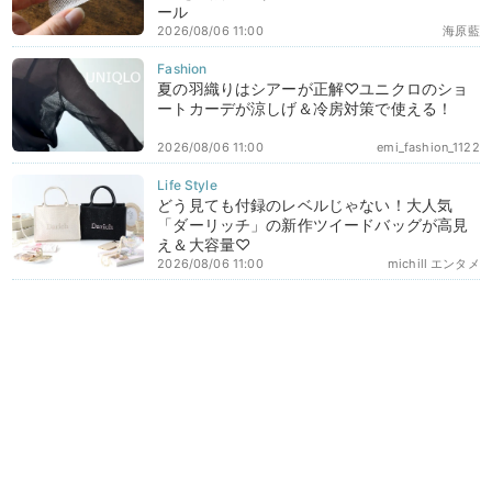
ール
2026/08/06 11:00
海原藍
夏の羽織りはシアーが正解♡ユニクロのショ
ートカーデが涼しげ＆冷房対策で使える！
2026/08/06 11:00
emi_fashion_1122
どう見ても付録のレベルじゃない！大人気
「ダーリッチ」の新作ツイードバッグが高見
え＆大容量♡
2026/08/06 11:00
michill エンタメ