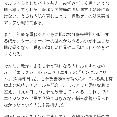
でふっくらとしたハリを与え、みずみずしく輝くような
肌へ導いてくれる、保湿ケア難民の強い味方！乾燥に負
けない、うるおう肌を育むことで、保湿ケアの効果実感
アップが期待できる。
また、年齢を重ねるとともに肌の水分保持機能が低下す
るほか、ターンオーバーの乱れからうるおいが不足した
肌は硬くなり、動きの激しい目元や口元にしわができや
すくなる。
そんな、乾燥によるしわが気になる人におすすめなの
が、「エリクシール シュペリエル」の「リンクルクリー
ム」(医薬部外品)。しわ改善効果が認められている薬用有
効成分純粋レチノールを配合し、しっとりと柔軟な肌に
整え、目元や口元のしわを改善してくれる。これまでの
エイジングケア用美容液ではなかなか悩み改善が見られ
なかったという人にも期待大だ。
朝晩しっかりスキンケアをしても、過酷な乾燥環境の中