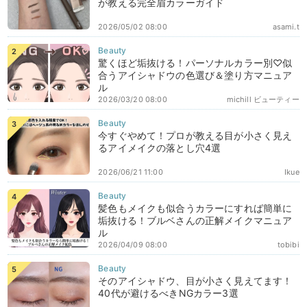
が教える完全眉カラーガイド
2026/05/02 08:00
asami.t
驚くほど垢抜ける！パーソナルカラー別♡似
合うアイシャドウの色選び＆塗り方マニュア
ル
2026/03/20 08:00
michill ビューティー
今すぐやめて！プロが教える目が小さく見え
るアイメイクの落とし穴4選
2026/06/21 11:00
Ikue
髪色もメイクも似合うカラーにすれば簡単に
垢抜ける！ブルベさんの正解メイクマニュア
ル
2026/04/09 08:00
tobibi
そのアイシャドウ、目が小さく見えてます！
40代が避けるべきNGカラー3選