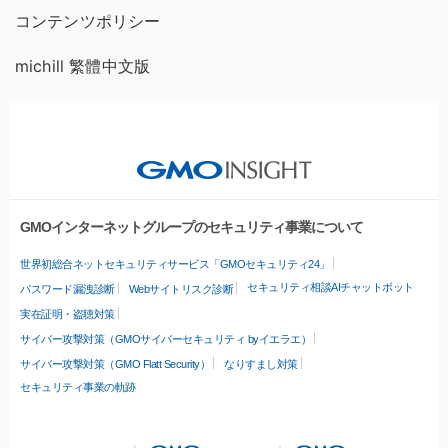
コンテンツポリシー
michill 繁體中文版
GMOインターネットグループのセキュリティ事業について
世界初総合ネットセキュリティサービス「GMOセキュリティ24」
セキュリティ相談AIチャットボット
パスワード漏洩診断
Webサイトリスク診断
実在証明・盗聴対策
サイバー攻撃対策（GMOサイバーセキュリティ byイエラエ）
サイバー攻撃対策（GMO Flatt Security）
なりすまし対策
セキュリティ事業の軌跡