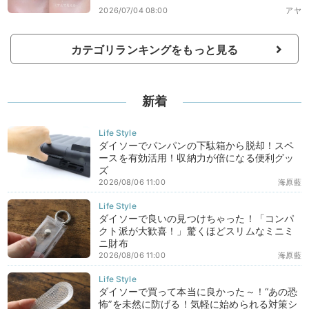
2026/07/04 08:00
アヤ
カテゴリランキングをもっと見る
新着
ダイソーでパンパンの下駄箱から脱却！スペ
ースを有効活用！収納力が倍になる便利グッ
ズ
2026/08/06 11:00
海原藍
ダイソーで良いの見つけちゃった！「コンパ
クト派が大歓喜！」驚くほどスリムなミニミ
ニ財布
2026/08/06 11:00
海原藍
ダイソーで買って本当に良かった～！“あの恐
怖”を未然に防げる！気軽に始められる対策シ