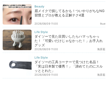
眉メイクで損してるかも！ついやりがちなNG
習慣とプロが教える正解テク4選
2026/08/09 11:00
Ikue
ダイソーで見た目買いしたらハマっちゃっ
た！「可愛いだけじゃなかった！」お手入れ
グッズ
2026/08/09 11:00
海原藍
ダイソーの工具コーナーで見つけた名品！
「実は日本製で優秀！」「諦めてたのにスル
ッととれた」
2026/08/09 11:00
海原藍