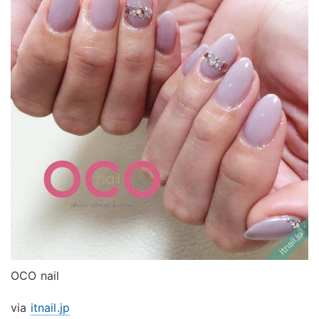
OCO nail
via
itnail.jp