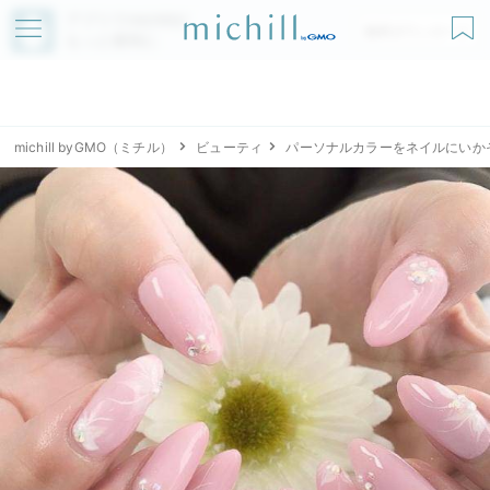
アプリでmichillが
無料ダウンロード
もっと便利に
michill byGMO（ミチル）
ビューティ
パーソナルカラーをネイルにいか