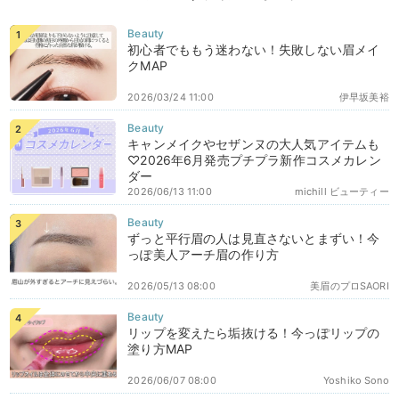
初心者でももう迷わない！失敗しない眉メイ
クMAP
2026/03/24 11:00
伊早坂美裕
キャンメイクやセザンヌの大人気アイテムも
♡2026年6月発売プチプラ新作コスメカレン
ダー
2026/06/13 11:00
michill ビューティー
ずっと平行眉の人は見直さないとまずい！今
っぽ美人アーチ眉の作り方
2026/05/13 08:00
美眉のプロSAORI
リップを変えたら垢抜ける！今っぽリップの
塗り方MAP
2026/06/07 08:00
Yoshiko Sono