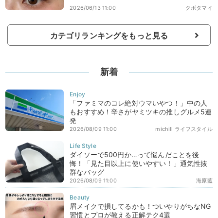
2026/06/13 11:00
クボタマイ
カテゴリランキングをもっと見る
新着
「ファミマのコレ絶対ウマいやつ！」中の人
もおすすめ！辛さがヤミツキの推しグルメ5連
発
2026/08/09 11:00
michill ライフスタイル
ダイソーで500円か…って悩んだことを後
悔！「見た目以上に使いやすい！」通気性抜
群なバッグ
2026/08/09 11:00
海原藍
眉メイクで損してるかも！ついやりがちなNG
習慣とプロが教える正解テク4選