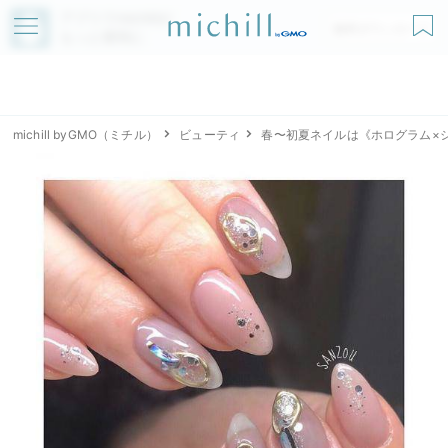
アプリでmichillが
無料ダウンロード
もっと便利に
michill byGMO（ミチル）
ビューティ
春〜初夏ネイルは《ホログラム×