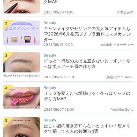
クMAP
2026/03/24 11:00
伊早坂美裕
キャンメイクやセザンヌの大人気アイテムも
♡2026年6月発売プチプラ新作コスメカレン
ダー
2026/06/13 11:00
michill ビューティー
ずっと平行眉の人は見直さないとまずい！今
っぽ美人アーチ眉の作り方
2026/05/13 08:00
美眉のプロSAORI
リップを変えたら垢抜ける！今っぽリップの
塗り方MAP
2026/06/07 08:00
Yoshiko Sono
正しい眉の描き方知らないとまずい！眉メイ
クで損してる人の共通点4選