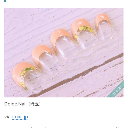
Dolce.Nail (埼玉)
via
itnail.jp