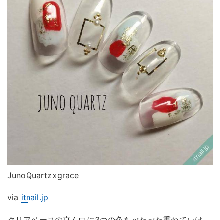
JunoQuartz×grace
via
itnail.jp
クリアベースの真ん中に3つの色をぺたぺた重ねていけ