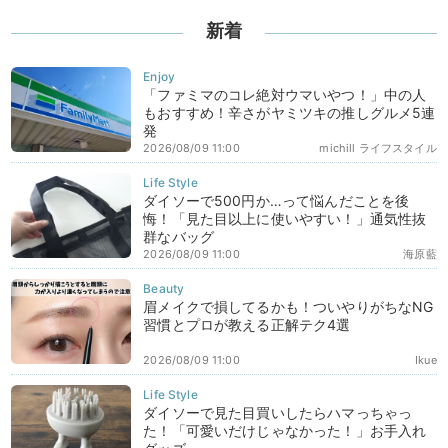
新着
「ファミマのコレ絶対ウマいやつ！」中の人
もおすすめ！辛さがヤミツキの推しグルメ5連
発
2026/08/09 11:00
michill ライフスタイル
ダイソーで500円か…って悩んだことを後
悔！「見た目以上に使いやすい！」通気性抜
群なバッグ
2026/08/09 11:00
海原藍
眉メイクで損してるかも！ついやりがちなNG
習慣とプロが教える正解テク4選
2026/08/09 11:00
Ikue
ダイソーで見た目買いしたらハマっちゃっ
た！「可愛いだけじゃなかった！」お手入れ