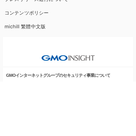
コンテンツポリシー
michill 繁體中文版
GMOインターネットグループのセキュリティ事業について
世界初総合ネットセキュリティサービス「GMOセキュリティ24」
セキュリティ相談AIチャットボット
パスワード漏洩診断
Webサイトリスク診断
実在証明・盗聴対策
サイバー攻撃対策（GMOサイバーセキュリティ byイエラエ）
サイバー攻撃対策（GMO Flatt Security）
なりすまし対策
セキュリティ事業の軌跡