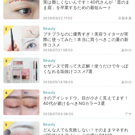
実は難しくないんです！40代さんが「昔のま
ま眉」を卒業するための最短ルート
2026/03/22 11:00
古賀令奈
プチプラなのに優秀すぎ！美容ライターが実
際に使ってみた！本当に買うべきこの夏の新
作コスメ
2026/07/21 08:00
あやの
セザンヌで買って大正解！使うだけで今っぽ
くなれる垢抜けコスメ7選
2026/05/14 08:00
あやの
そのアイシャドウ、目が小さく見えてます！
40代が避けるべきNGカラー3選
2026/07/04 08:00
アヤ
どんな人でも失敗しない！そのままマネすれ