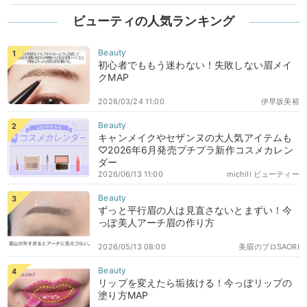
ビューティの人気ランキング
初心者でももう迷わない！失敗しない眉メイ
クMAP
2026/03/24 11:00
伊早坂美裕
キャンメイクやセザンヌの大人気アイテムも
♡2026年6月発売プチプラ新作コスメカレン
ダー
2026/06/13 11:00
michill ビューティー
ずっと平行眉の人は見直さないとまずい！今
っぽ美人アーチ眉の作り方
2026/05/13 08:00
美眉のプロSAORI
リップを変えたら垢抜ける！今っぽリップの
塗り方MAP