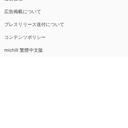
広告掲載について
プレスリリース送付について
コンテンツポリシー
michill 繁體中文版
GMOインターネットグループのセキュリティ事業について
世界初総合ネットセキュリティサービス「GMOセキュリティ24」
セキュリティ相談AIチャットボット
パスワード漏洩診断
Webサイトリスク診断
実在証明・盗聴対策
サイバー攻撃対策（GMOサイバーセキュリティ byイエラエ）