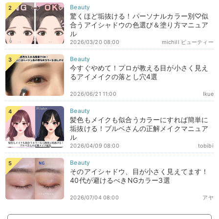
驚くほど垢抜ける！パーソナルカラー別♡似
合うアイシャドウの色選び＆塗り方マニュア
ル
2026/03/20 08:00
michill ビューティー
今すぐやめて！プロが教える目が小さく見え
るアイメイクの落とし穴4選
2026/06/21 11:00
Ikue
髪色もメイクも似合うカラーにすれば簡単に
垢抜ける！ブルベさんの正解メイクマニュア
ル
2026/04/09 08:00
tobibi
そのアイシャドウ、目が小さく見えてます！
40代が避けるべきNGカラー3選
2026/07/04 08:00
アヤ