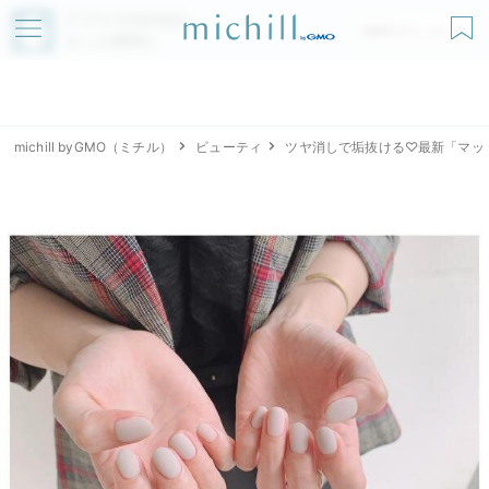
アプリでmichillが
無料ダウンロード
もっと便利に
michill byGMO（ミチル）
ビューティ
ツヤ消しで垢抜ける♡最新「マッ