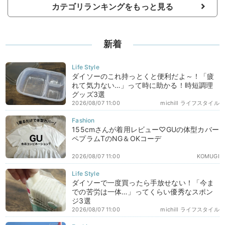
カテゴリランキングをもっと見る
新着
ダイソーのこれ持っとくと便利だよ～！「疲
れて気力ない…」って時に助かる！時短調理
グッズ3選
2026/08/07 11:00
michill ライフスタイル
155cmさんが着用レビュー♡GUの体型カバー
ペプラムTのNG＆OKコーデ
2026/08/07 11:00
KOMUGI
ダイソーで一度買ったら手放せない！「今ま
での苦労は一体…」ってくらい優秀なスポン
ジ3選
2026/08/07 11:00
michill ライフスタイル