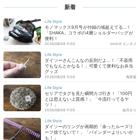
新着
モノマックス9月号が付録の域超えてる…！
「SHAKA」コラボの4層ショルダーバッグが
便利！
2026/08/08 11:00
michill エンタメ
ダイソーさんこんなの反則だよ…！「不器用
でもなんとかなる！」可愛くて便利なお弁当
グッズ
2026/08/08 11:00
海原藍
セリアでタグを見た瞬間カゴ行き！「100円
とは思えない上質感！」「今流行ってるヤ
ツ！」
2026/08/08 11:00
如月せり
ダイソーのリングが画期的「余ったルーズリ
ーフ捨てないで！」「バインダーよりいいか
も！」