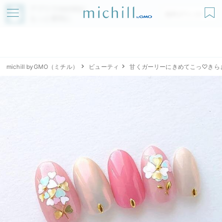
アプリでmichillが
無料ダウンロード
もっと便利に
michill byGMO（ミチル）
ビューティ
甘くガーリーにきめてこっ♡きら