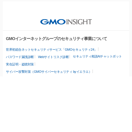
GMOインターネットグループのセキュリティ事業について
世界初総合ネットセキュリティサービス「GMOセキュリティ24」
セキュリティ相談AIチャットボット
パスワード漏洩診断
Webサイトリスク診断
実在証明・盗聴対策
サイバー攻撃対策（GMOサイバーセキュリティ byイエラエ）
サイバー攻撃対策（GMO Flatt Security）
なりすまし対策
セキュリティ事業の軌跡