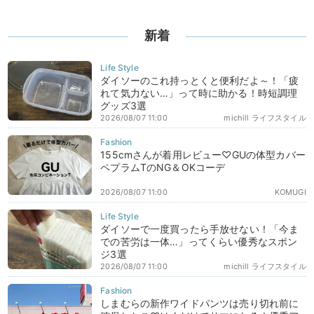
新着
ダイソーのこれ持っとくと便利だよ～！「疲
れて気力ない…」って時に助かる！時短調理
グッズ3選
2026/08/07 11:00
michill ライフスタイル
155cmさんが着用レビュー♡GUの体型カバー
ペプラムTのNG＆OKコーデ
2026/08/07 11:00
KOMUGI
ダイソーで一度買ったら手放せない！「今ま
での苦労は一体…」ってくらい優秀なスポン
ジ3選
2026/08/07 11:00
michill ライフスタイル
しまむらの新作ワイドパンツは売り切れ前に