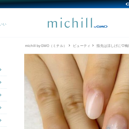
michill byGMO（ミチル）
ビューティ
指先は涼しげに♡梅