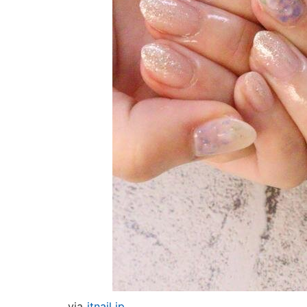
via
itnail.jp