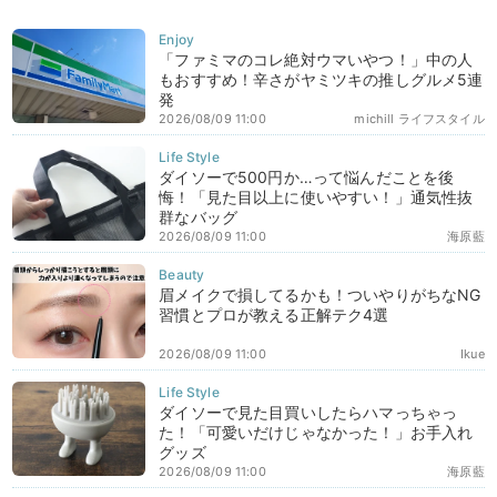
「ファミマのコレ絶対ウマいやつ！」中の人
もおすすめ！辛さがヤミツキの推しグルメ5連
発
2026/08/09 11:00
michill ライフスタイル
ダイソーで500円か…って悩んだことを後
悔！「見た目以上に使いやすい！」通気性抜
群なバッグ
2026/08/09 11:00
海原藍
眉メイクで損してるかも！ついやりがちなNG
習慣とプロが教える正解テク4選
2026/08/09 11:00
Ikue
ダイソーで見た目買いしたらハマっちゃっ
た！「可愛いだけじゃなかった！」お手入れ
グッズ
2026/08/09 11:00
海原藍