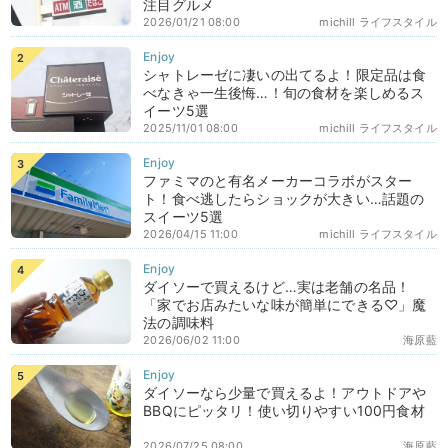
注目グルメ
2026/01/21 08:00
michill ライフスタイル
シャトレーゼに凄いの出てるよ！限定品は食
べなきゃ一生後悔…！旬の食材を楽しめるス
イーツ5選
2025/11/01 08:00
michill ライフスタイル
ファミマのと有名メーカーコラボがスター
ト！食べ逃したらショックが大きい…話題の
スイーツ5選
2026/04/15 11:00
michill ライフスタイル
ダイソーで買えるけど…実は老舗の名品！
「家でお店みたいな味が簡単にできる♡」魔
法の調味料
2026/06/02 11:00
海原藍
ダイソーなら少量で買えるよ！アウトドアや
BBQにピッタリ！使い切りやすい100円食材
2026/07/25 08:00
海原藍