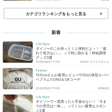
カテゴリランキングをもっと見る
新着
ダイソーのこれ持っとくと便利だよ～！「疲
れて気力ない…」って時に助かる！時短調理
グッズ3選
2026/08/07 11:00
michill ライフスタイル
155cmさんが着用レビュー♡GUの体型カバー
ペプラムTのNG＆OKコーデ
2026/08/07 11:00
KOMUGI
ダイソーで一度買ったら手放せない！「今ま
での苦労は一体…」ってくらい優秀なスポン
ジ3選