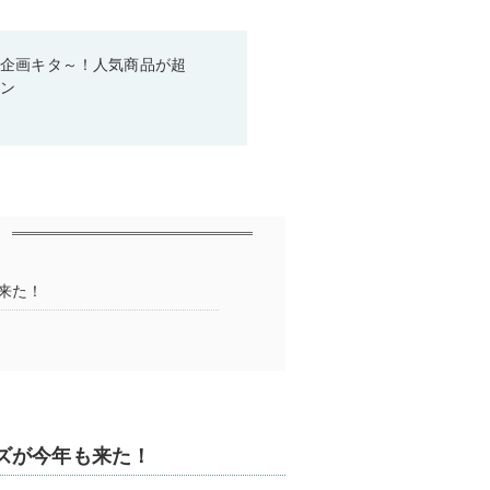
い企画キタ～！人気商品が超
ーン
来た！
ズが今年も来た！