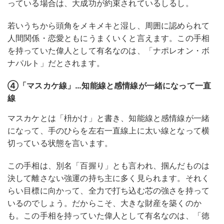
っている場合は、大成功が約束されているしるし。
若いうちから頭角をメキメキと湿し、周囲に認められて
人間関係・恋愛ともにうまくいくと言えます。この手相
を持っていた偉人として有名なのは、「ナポレオン・ボ
ナパルト」だとされます。
④「マスカケ線」…知能線と感情線が一緒になって一直
線
マスカケとは「枡かけ」と書き、知能線と感情線が一緒
になって、手のひらを左右一直線上に太い線となって横
切っている状態を言います。
この手相は、別名「百握り」とも言われ、掴んだものは
決して離さない強運の持ち主に多く見られます。それく
らい目標に向かって、全力で打ち込む芯の強さを持って
いるのでしょう。だからこそ、大きな財産を築くのか
も。この手相を持っていた偉人として有名なのは、「徳