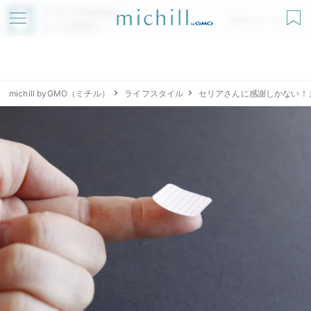
アプリでmichillが
無料ダウンロード
もっと便利に
michill byGMO（ミチル）
ライフスタイル
セリアさんに感謝しかない！