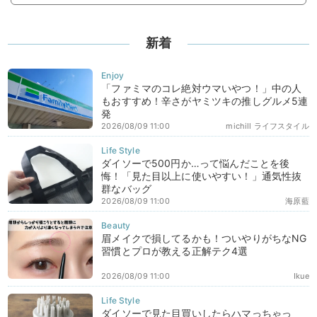
新着
「ファミマのコレ絶対ウマいやつ！」中の人
もおすすめ！辛さがヤミツキの推しグルメ5連
発
2026/08/09 11:00
michill ライフスタイル
ダイソーで500円か…って悩んだことを後
悔！「見た目以上に使いやすい！」通気性抜
群なバッグ
2026/08/09 11:00
海原藍
眉メイクで損してるかも！ついやりがちなNG
習慣とプロが教える正解テク4選
2026/08/09 11:00
Ikue
ダイソーで見た目買いしたらハマっちゃっ