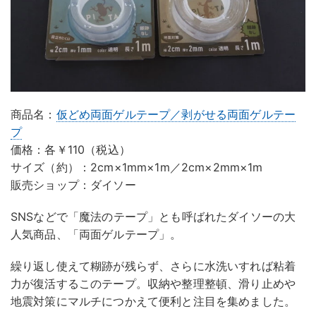
商品名：
仮どめ両面ゲルテープ／剥がせる両面ゲルテー
プ
価格：各￥110（税込）
サイズ（約）：2cm×1mm×1m／2cm×2mm×1m
販売ショップ：ダイソー
SNSなどで「魔法のテープ」とも呼ばれたダイソーの大
人気商品、「両面ゲルテープ」。
繰り返し使えて糊跡が残らず、さらに水洗いすれば粘着
力が復活するこのテープ。収納や整理整頓、滑り止めや
地震対策にマルチにつかえて便利と注目を集めました。