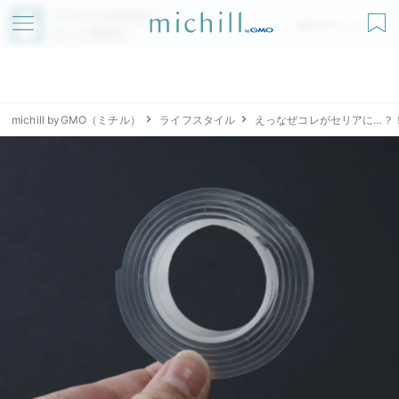
アプリでmichillが
無料ダウンロード
もっと便利に
michill byGMO（ミチル）
ライフスタイル
えっなぜコレがセリアに…？