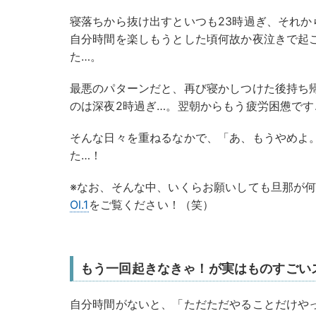
寝落ちから抜け出すといつも23時過ぎ、それか
自分時間を楽しもうとした頃何故か夜泣きで起
た…。
最悪のパターンだと、再び寝かしつけた後持ち
のは深夜2時過ぎ…。翌朝からもう疲労困憊です
そんな日々を重ねるなかで、「あ、もうやめよ
た…！
※なお、そんな中、いくらお願いしても旦那が
Ol.1
をご覧ください！（笑）
もう一回起きなきゃ！が実はものすごい
自分時間がないと、「ただただやることだけや