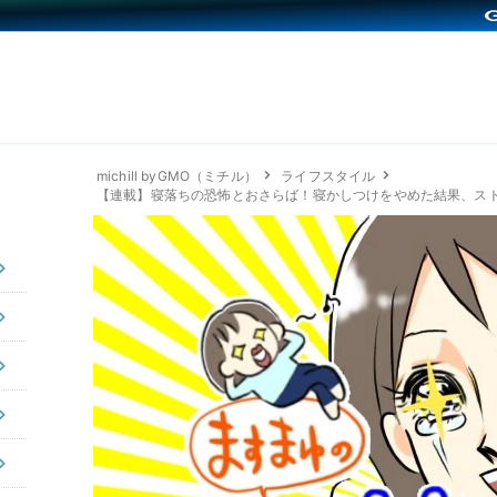
michill byGMO（ミチル）
ライフスタイル
【連載】寝落ちの恐怖とおさらば！寝かしつけをやめた結果、ス