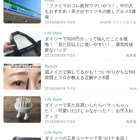
「ファミマのコレ絶対ウマいやつ！」中の人
もおすすめ！辛さがヤミツキの推しグルメ5連
発
2026/08/09 11:00
michill ライフスタイル
ダイソーで500円か…って悩んだことを後
悔！「見た目以上に使いやすい！」通気性抜
群なバッグ
2026/08/09 11:00
海原藍
眉メイクで損してるかも！ついやりがちなNG
習慣とプロが教える正解テク4選
2026/08/09 11:00
Ikue
ダイソーで見た目買いしたらハマっちゃっ
た！「可愛いだけじゃなかった！」お手入れ
グッズ
2026/08/09 11:00
海原藍
ダイソーの工具コーナーで見つけた名品！