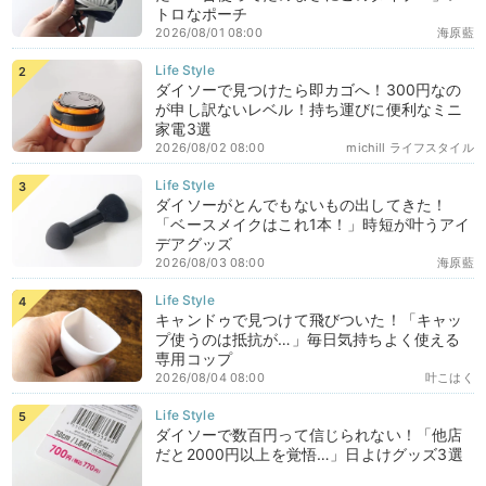
トロなポーチ
2026/08/01 08:00
海原藍
ダイソーで見つけたら即カゴへ！300円なの
が申し訳ないレベル！持ち運びに便利なミニ
家電3選
2026/08/02 08:00
michill ライフスタイル
ダイソーがとんでもないもの出してきた！
「ベースメイクはこれ1本！」時短が叶うアイ
デアグッズ
2026/08/03 08:00
海原藍
キャンドゥで見つけて飛びついた！「キャッ
プ使うのは抵抗が…」毎日気持ちよく使える
専用コップ
2026/08/04 08:00
叶こはく
ダイソーで数百円って信じられない！「他店
だと2000円以上を覚悟…」日よけグッズ3選