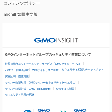
コンテンツポリシー
michill 繁體中文版
GMOインターネットグループのセキュリティ事業について
世界初総合ネットセキュリティサービス「GMOセキュリティ24」
セキュリティ相談AIチャットボット
パスワード漏洩診断
Webサイトリスク診断
実在証明・盗聴対策
サイバー攻撃対策（GMOサイバーセキュリティ byイエラエ）
サイバー攻撃対策（GMO Flatt Security）
なりすまし対策
セキュリティ事業の軌跡