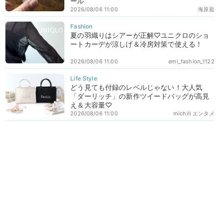
ール
2026/08/06 11:00
海原藍
夏の羽織りはシアーが正解♡ユニクロのショ
ートカーデが涼しげ＆冷房対策で使える！
2026/08/06 11:00
emi_fashion_1122
どう見ても付録のレベルじゃない！大人気
「ダーリッチ」の新作ツイードバッグが高見
え＆大容量♡
2026/08/06 11:00
michill エンタメ