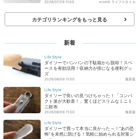
2026/07/29 11:00
michill ライフスタイル
カテゴリランキングをもっと見る
新着
ダイソーでパンパンの下駄箱から脱却！スペ
ースを有効活用！収納力が倍になる便利グッ
ズ
2026/08/06 11:00
海原藍
ダイソーで良いの見つけちゃった！「コンパ
クト派が大歓喜！」驚くほどスリムなミニミ
ニ財布
2026/08/06 11:00
海原藍
ダイソーで買って本当に良かった～！“あの恐
怖”を未然に防げる！気軽に始められる対策シ