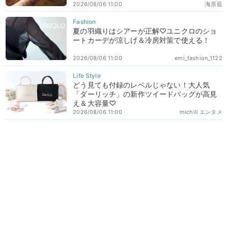
2026/08/06 11:00
海原藍
夏の羽織りはシアーが正解♡ユニクロのショ
ートカーデが涼しげ＆冷房対策で使える！
2026/08/06 11:00
emi_fashion_1122
どう見ても付録のレベルじゃない！大人気
「ダーリッチ」の新作ツイードバッグが高見
え＆大容量♡
2026/08/06 11:00
michill エンタメ