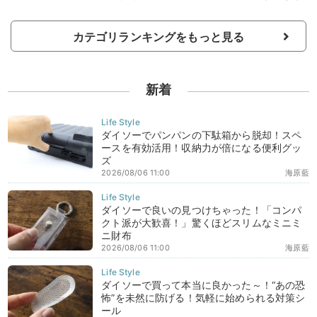
カテゴリランキングをもっと見る
新着
ダイソーでパンパンの下駄箱から脱却！スペ
ースを有効活用！収納力が倍になる便利グッ
ズ
2026/08/06 11:00
海原藍
ダイソーで良いの見つけちゃった！「コンパ
クト派が大歓喜！」驚くほどスリムなミニミ
ニ財布
2026/08/06 11:00
海原藍
ダイソーで買って本当に良かった～！“あの恐
怖”を未然に防げる！気軽に始められる対策シ
ール