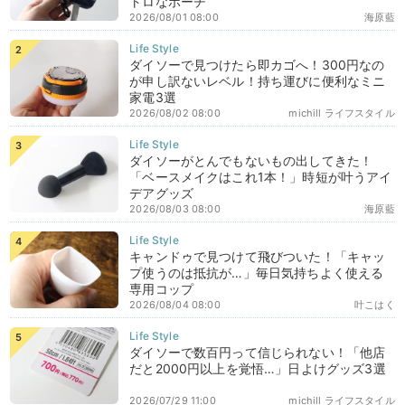
トロなポーチ
2026/08/01 08:00
海原藍
ダイソーで見つけたら即カゴへ！300円なの
が申し訳ないレベル！持ち運びに便利なミニ
家電3選
2026/08/02 08:00
michill ライフスタイル
ダイソーがとんでもないもの出してきた！
「ベースメイクはこれ1本！」時短が叶うアイ
デアグッズ
2026/08/03 08:00
海原藍
キャンドゥで見つけて飛びついた！「キャッ
プ使うのは抵抗が…」毎日気持ちよく使える
専用コップ
2026/08/04 08:00
叶こはく
ダイソーで数百円って信じられない！「他店
だと2000円以上を覚悟…」日よけグッズ3選
2026/07/29 11:00
michill ライフスタイル