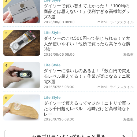
ダイソーで買い替えてよかった！「100均の
商品とは思えない！」便利すぎる高機能グッ
ズ3選
2026/08/03 08:00
michill ライフスタイル
ダイソーのこれ500円って信じられる！？大
人が使いやすい！他所で買ったら高そうな腕
時計
2026/08/05 08:00
海原藍
ダイソーに凄いものあるよ！「数百円で買え
るレベル超えてる！」作業が楽になるミニ家
電3選
2026/07/25 08:00
michill ライフスタイル
ダイソーで買えるってマジか！ニトリで買っ
たら千円越えレベル！地味だけど高機能なト
レー
2026/07/30 08:00
海原藍
カテゴリランキングをもっと見る