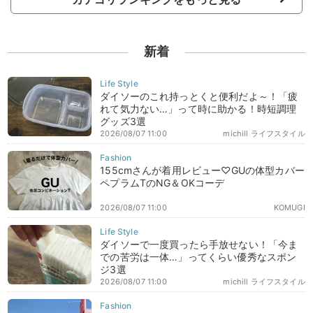
新着
ダイソーのこれ持っとくと便利だよ～！「疲
れて気力ない…」って時に助かる！時短調理
グッズ3選
2026/08/07 11:00
michill ライフスタイル
155cmさんが着用レビュー♡GUの体型カバー
ペプラムTのNG＆OKコーデ
2026/08/07 11:00
KOMUGI
ダイソーで一度買ったら手放せない！「今ま
での苦労は一体…」ってくらい優秀なスポン
ジ3選
2026/08/07 11:00
michill ライフスタイル