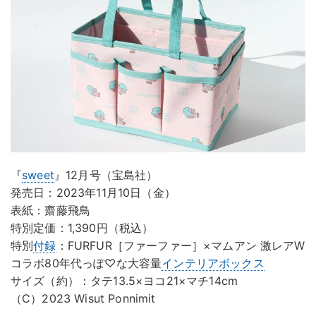
『
sweet
』12月号（宝島社）
発売日：2023年11月10日（金）
表紙：齋藤飛鳥
特別定価：1,390円（税込）
特別
付録
：FURFUR［ファーファー］×マムアン 激レアW
コラボ80年代っぽ♡な大容量
インテリアボックス
サイズ（約）：タテ13.5×ヨコ21×マチ14cm
（C）2023 Wisut Ponnimit