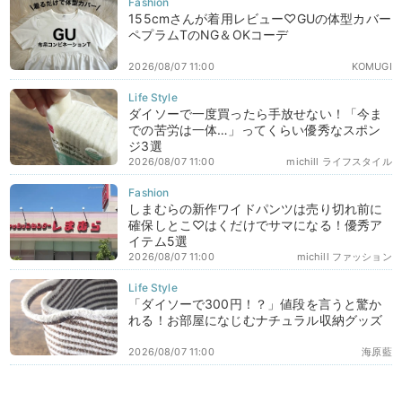
155cmさんが着用レビュー♡GUの体型カバー
ペプラムTのNG＆OKコーデ
2026/08/07 11:00
KOMUGI
ダイソーで一度買ったら手放せない！「今ま
での苦労は一体…」ってくらい優秀なスポン
ジ3選
2026/08/07 11:00
michill ライフスタイル
しまむらの新作ワイドパンツは売り切れ前に
確保しとこ♡はくだけでサマになる！優秀ア
イテム5選
2026/08/07 11:00
michill ファッション
「ダイソーで300円！？」値段を言うと驚か
れる！お部屋になじむナチュラル収納グッズ
2026/08/07 11:00
海原藍