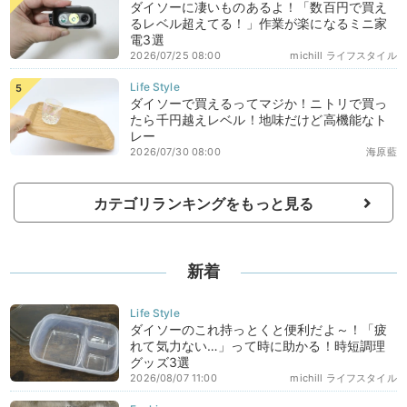
ダイソーに凄いものあるよ！「数百円で買え
るレベル超えてる！」作業が楽になるミニ家
電3選
2026/07/25 08:00
michill ライフスタイル
ダイソーで買えるってマジか！ニトリで買っ
たら千円越えレベル！地味だけど高機能なト
レー
2026/07/30 08:00
海原藍
カテゴリランキングをもっと見る
新着
ダイソーのこれ持っとくと便利だよ～！「疲
れて気力ない…」って時に助かる！時短調理
グッズ3選
2026/08/07 11:00
michill ライフスタイル