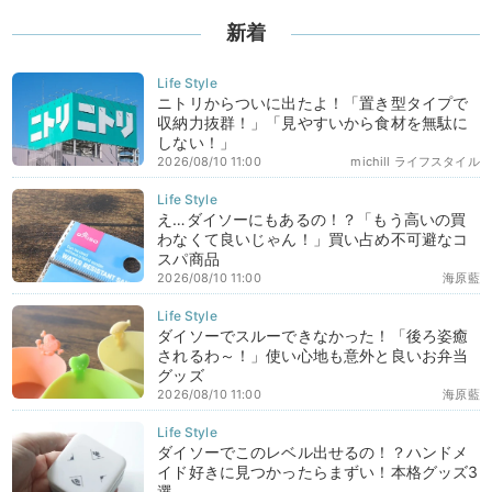
新着
ニトリからついに出たよ！「置き型タイプで
収納力抜群！」「見やすいから食材を無駄に
しない！」
2026/08/10 11:00
michill ライフスタイル
え…ダイソーにもあるの！？「もう高いの買
わなくて良いじゃん！」買い占め不可避なコ
スパ商品
2026/08/10 11:00
海原藍
ダイソーでスルーできなかった！「後ろ姿癒
されるわ～！」使い心地も意外と良いお弁当
グッズ
2026/08/10 11:00
海原藍
ダイソーでこのレベル出せるの！？ハンドメ
イド好きに見つかったらまずい！本格グッズ3
選