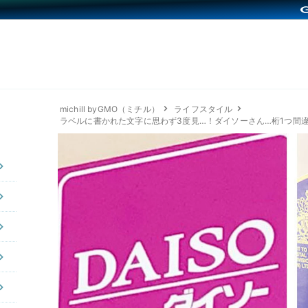
michill byGMO（ミチル）
ライフスタイル
ラベルに書かれた文字に思わず3度見…！ダイソーさん…桁1つ間