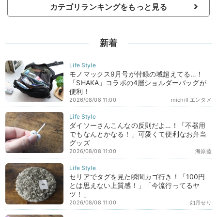
カテゴリランキングをもっと見る
新着
モノマックス9月号が付録の域超えてる…！
「SHAKA」コラボの4層ショルダーバッグが
便利！
2026/08/08 11:00
michill エンタメ
ダイソーさんこんなの反則だよ…！「不器用
でもなんとかなる！」可愛くて便利なお弁当
グッズ
2026/08/08 11:00
海原藍
セリアでタグを見た瞬間カゴ行き！「100円
とは思えない上質感！」「今流行ってるヤ
ツ！」
2026/08/08 11:00
如月せり