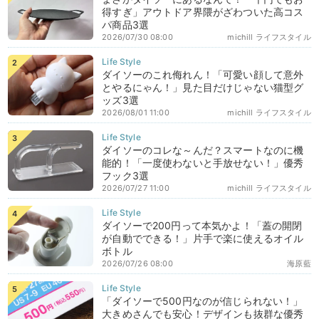
得すぎ」アウトドア界隈がざわついた高コス
パ商品3選
2026/07/30 08:00
michill ライフスタイル
ダイソーのこれ侮れん！「可愛い顔して意外
とやるにゃん！」見た目だけじゃない猫型グ
ッズ3選
2026/08/01 11:00
michill ライフスタイル
ダイソーのコレな～んだ？スマートなのに機
能的！「一度使わないと手放せない！」優秀
フック3選
2026/07/27 11:00
michill ライフスタイル
ダイソーで200円って本気かよ！「蓋の開閉
が自動でできる！」片手で楽に使えるオイル
ボトル
2026/07/26 08:00
海原藍
「ダイソーで500円なのが信じられない！」
大きめさんでも安心！デザインも抜群な優秀