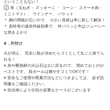
ということもない！
② 串（玉ねぎ・ ズッキーニ ・ コーン・ ステーキ肉・
ミニトマト）、 ウインナー、 バケット
＊ 網の間隔が広いので、 小さい具材は串に刺して解決！
＊ 炭特有の遠赤外線効果で、 外パリッと中はジューシー
な焼き上がり
4．片付け
火が消え、 完全に熱が冷めたらゴミとして丸ごと捨てら
れる！
※ 灰や断熱材の火山石は土に戻るので、 埋めておくのが
ベストです。 段ボールは燃やすゴミでOKです！
※ 安全なご使用や廃棄方法などにつきましては、 必ず説
明書をご確認ください。
※ 自治体により分別が必要なケースがございます