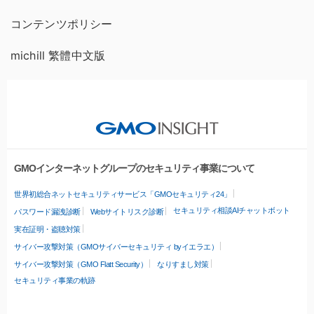
コンテンツポリシー
michill 繁體中文版
GMOインターネットグループのセキュリティ事業について
世界初総合ネットセキュリティサービス「GMOセキュリティ24」
セキュリティ相談AIチャットボット
パスワード漏洩診断
Webサイトリスク診断
実在証明・盗聴対策
サイバー攻撃対策（GMOサイバーセキュリティ byイエラエ）
サイバー攻撃対策（GMO Flatt Security）
なりすまし対策
セキュリティ事業の軌跡