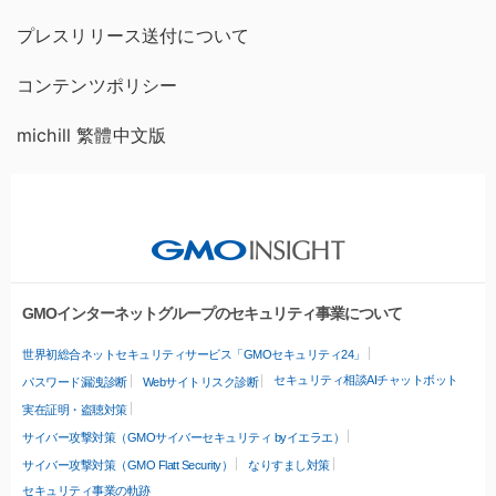
プレスリリース送付について
コンテンツポリシー
michill 繁體中文版
GMOインターネットグループのセキュリティ事業について
世界初総合ネットセキュリティサービス「GMOセキュリティ24」
セキュリティ相談AIチャットボット
パスワード漏洩診断
Webサイトリスク診断
実在証明・盗聴対策
サイバー攻撃対策（GMOサイバーセキュリティ byイエラエ）
サイバー攻撃対策（GMO Flatt Security）
なりすまし対策
セキュリティ事業の軌跡