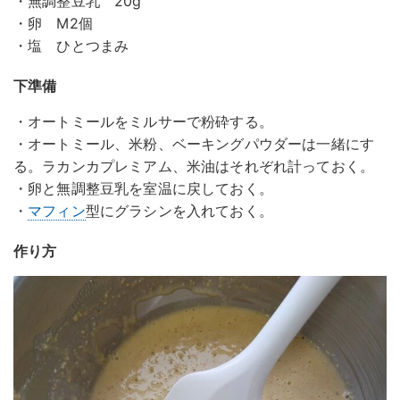
・無調整豆乳 20g
・卵 M2個
・塩 ひとつまみ
下準備
・オートミールをミルサーで粉砕する。
・オートミール、米粉、ベーキングパウダーは一緒にす
る。ラカンカプレミアム、米油はそれぞれ計っておく。
・卵と無調整豆乳を室温に戻しておく。
・
マフィン
型にグラシンを入れておく。
作り方