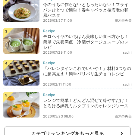
今のうちに作らないともったいない！フライ
パンひとつで簡単！春キャベツと桜海老の和
風パスタ
2026/03/27 11:00
茂木奈央美
モロヘイヤのいちばん美味しい食べ方かも！
簡単で栄養満点！冷製ポタージュスープのレ
シピ
2026/07/29 11:00
sachi
「バレンタインこれでいいや！」材料3つなの
に超高見え！簡単パリパリ生チョコレシピ
2026/02/11 11:00
sachi
レンジで簡単！どんどん混ぜて冷やすだけ！
とろける練乳ミルクプリンのオレンジソース
2026/05/23 08:00
茂木奈央美
カテゴリランキングをもっと見る