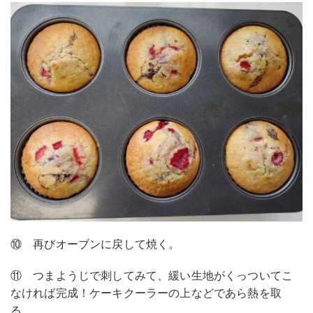
⑩ 再びオーブンに戻して焼く。
⑪ つまようじで刺してみて、緩い生地がくっついてこ
なければ完成！ケーキクーラーの上などであら熱を取
る。