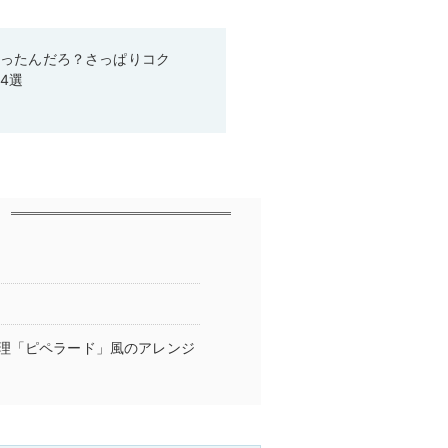
かったんだろ？さっぱりコク
4選
理「ピペラード」風のアレンジ