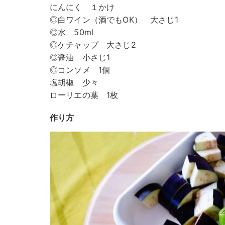
にんにく １かけ
◎白ワイン（酒でもOK） 大さじ1
◎水 50ml
◎ケチャップ 大さじ2
◎醤油 小さじ1
◎コンソメ 1個
塩胡椒 少々
ローリエの葉 1枚
作り方