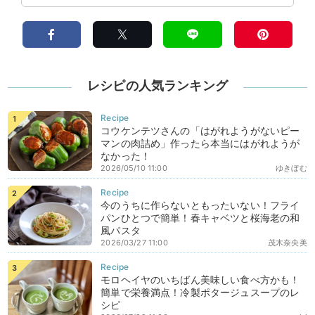
レシピの人気ランキング
コウケンテツさんの「はがれようがないピー
マンの肉詰め」作ったら本当にはがれようが
なかった！
2026/05/10 11:00
ゆきぼむ
今のうちに作らないともったいない！フライ
パンひとつで簡単！春キャベツと桜海老の和
風パスタ
2026/03/27 11:00
茂木奈央美
モロヘイヤのいちばん美味しい食べ方かも！
簡単で栄養満点！冷製ポタージュスープのレ
シピ