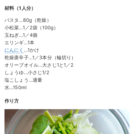
材料（1人分）
パスタ…80g（乾燥）
小松菜…1／2袋（100g）
玉ねぎ…1／4個
エリンギ…1本
にんにく
…1かけ
乾燥唐辛子…1／3本分（輪切り）
オリーブオイル…大さじ1と1／2
しょうゆ…小さじ1/2
塩こしょう…適量
水…150ml
作り方