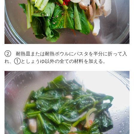
② 耐熱皿または耐熱ボウルにパスタを半分に折って入
れ、①としょうゆ以外の全ての材料を加える。