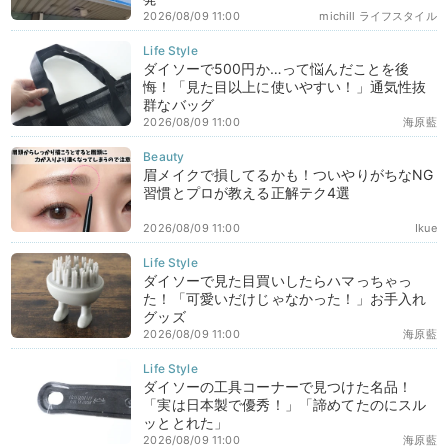
2026/08/09 11:00
michill ライフスタイル
ダイソーで500円か…って悩んだことを後
悔！「見た目以上に使いやすい！」通気性抜
群なバッグ
2026/08/09 11:00
海原藍
眉メイクで損してるかも！ついやりがちなNG
習慣とプロが教える正解テク4選
2026/08/09 11:00
Ikue
ダイソーで見た目買いしたらハマっちゃっ
た！「可愛いだけじゃなかった！」お手入れ
グッズ
2026/08/09 11:00
海原藍
ダイソーの工具コーナーで見つけた名品！
「実は日本製で優秀！」「諦めてたのにスル
ッととれた」
2026/08/09 11:00
海原藍