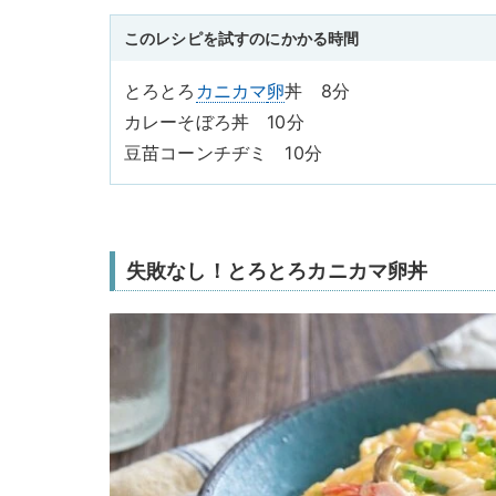
このレシピを試すのにかかる時間
とろとろ
カニカマ
卵
丼 8分
カレーそぼろ丼 10分
豆苗コーンチヂミ 10分
失敗なし！とろとろカニカマ卵丼