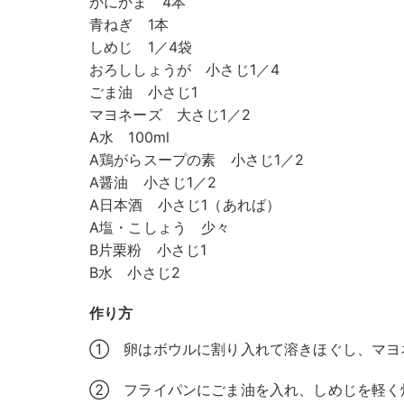
かにかま 4本
青ねぎ 1本
しめじ 1／4袋
おろししょうが 小さじ1／4
ごま油 小さじ1
マヨネーズ 大さじ1／2
A水 100ml
A鶏がらスープの素 小さじ1／2
A醤油 小さじ1／2
A日本酒 小さじ1（あれば）
A塩・こしょう 少々
B片栗粉 小さじ1
B水 小さじ2
作り方
① 卵はボウルに割り入れて溶きほぐし、マヨ
② フライパンにごま油を入れ、しめじを軽く