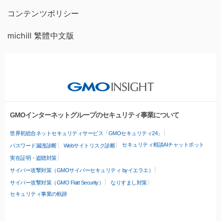
コンテンツポリシー
michill 繁體中文版
GMOインターネットグループのセキュリティ事業について
世界初総合ネットセキュリティサービス「GMOセキュリティ24」
セキュリティ相談AIチャットボット
パスワード漏洩診断
Webサイトリスク診断
実在証明・盗聴対策
サイバー攻撃対策（GMOサイバーセキュリティ byイエラエ）
サイバー攻撃対策（GMO Flatt Security）
なりすまし対策
セキュリティ事業の軌跡