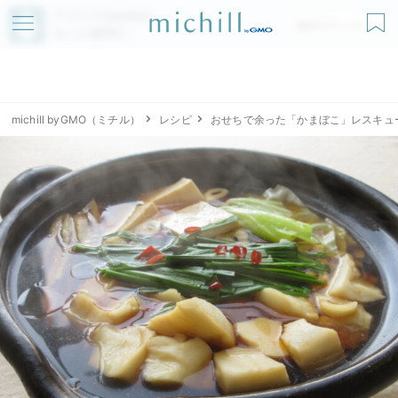
アプリでmichillが
無料ダウンロード
もっと便利に
michill byGMO（ミチル）
レシピ
おせちで余った「かまぼこ」レスキュ