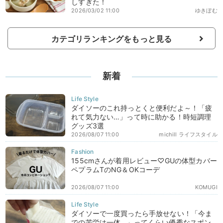
しすぎた！
2026/03/02 11:00
ゆきぼむ
カテゴリランキングをもっと見る
新着
ダイソーのこれ持っとくと便利だよ～！「疲
れて気力ない…」って時に助かる！時短調理
グッズ3選
2026/08/07 11:00
michill ライフスタイル
155cmさんが着用レビュー♡GUの体型カバー
ペプラムTのNG＆OKコーデ
2026/08/07 11:00
KOMUGI
ダイソーで一度買ったら手放せない！「今ま
での苦労は一体…」ってくらい優秀なスポン