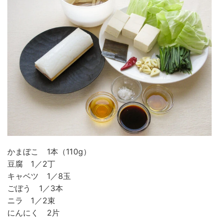
かまぼこ 1本（110g）
豆腐 1／2丁
キャベツ 1／8玉
ごぼう 1／3本
ニラ 1／2束
にんにく 2片