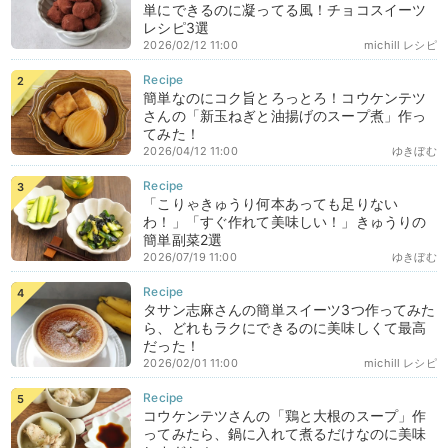
単にできるのに凝ってる風！チョコスイーツ
レシピ3選
2026/02/12 11:00
michill レシピ
簡単なのにコク旨とろっとろ！コウケンテツ
さんの「新玉ねぎと油揚げのスープ煮」作っ
てみた！
2026/04/12 11:00
ゆきぼむ
「こりゃきゅうり何本あっても足りない
わ！」「すぐ作れて美味しい！」きゅうりの
簡単副菜2選
2026/07/19 11:00
ゆきぼむ
タサン志麻さんの簡単スイーツ3つ作ってみた
ら、どれもラクにできるのに美味しくて最高
だった！
2026/02/01 11:00
michill レシピ
コウケンテツさんの「鶏と大根のスープ」作
ってみたら、鍋に入れて煮るだけなのに美味