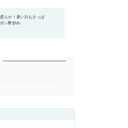
と柔らか！暑い日もさっぱ
きポン酢炒め